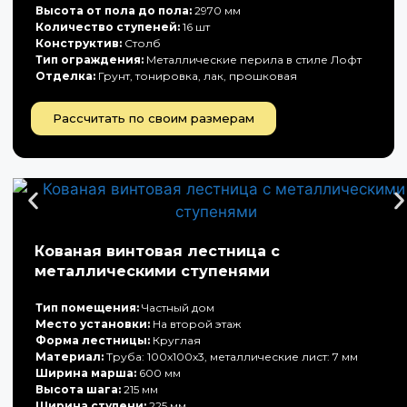
Высота от пола до пола:
2970 мм
Количество ступеней:
16 шт
Конструктив:
Столб
Тип ограждения:
Металлические перила в стиле Лофт
Отделка:
Грунт, тонировка, лак, прошковая
Рассчитать по своим размерам
Кованая винтовая лестница с
металлическими ступенями
Тип помещения:
Частный дом
Место установки:
На второй этаж
Форма лестницы:
Круглая
Материал:
Труба: 100х100х3, металлические лист: 7 мм
Ширина марша:
600 мм
Высота шага:
215 мм
Ширина ступени:
225 мм