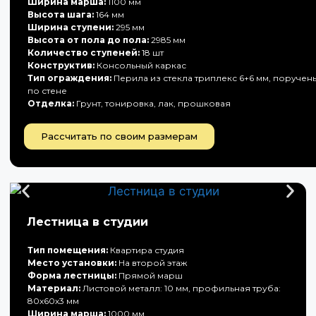
Ширина марша:
1100 мм
Высота шага:
164 мм
Ширина ступени:
295 мм
Высота от пола до пола:
2985 мм
Количество ступеней:
18 шт
Конструктив:
Консольный каркас
Тип ограждения:
Перила из стекла триплекс 6+6 мм, поручен
по стене
Отделка:
Грунт, тонировка, лак, прошковая
Рассчитать по своим размерам
Лестница в студии
Тип помещения:
Квартира студия
Место установки:
На второй этаж
Форма лестницы:
Прямой марш
Материал:
Листовой металл: 10 мм, профильная труба:
80х60х3 мм
Ширина марша:
1000 мм