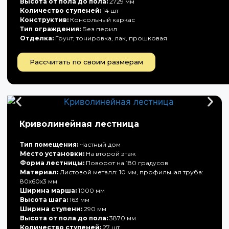
Высота от пола до пола:
2729 мм
Количество ступеней:
14 шт
Конструктив:
Консольный каркас
Тип ограждения:
Без перил
Отделка:
Грунт, тонировка, лак, прошковая
Рассчитать по своим размерам
Криволинейная лестница
Тип помещения:
Частный дом
Место установки:
На второй этаж
Форма лестницы:
Поворот на 180 градусов
Материал:
Листовой металл: 10 мм, профильная труба:
80х60х3 мм
Ширина марша:
1000 мм
Высота шага:
163 мм
Ширина ступени:
290 мм
Высота от пола до пола:
3870 мм
Количество ступеней:
27 шт