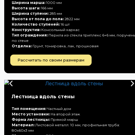
Ширина марша:
1000 мм
Высота шага:
166 мм
Ширина ступени:
285 мм
Высота от пола до пола:
2822 мм
Количество ступеней:
16 шт
Конструктив:
Консольный каркас
Тип ограждения:
Перила из стекла триплекс 6+6 мм, поручен
по стене
Отделка:
Грунт, тонировка, лак, прошковая
Рассчитать по своим размерам
Лестница вдоль стены
Тип помещения:
Частный дом
Место установки:
На второй этаж
Форма лестницы:
Прямой марш
Материал:
Листовой металл: 10 мм, профильная труба:
80х60х3 мм