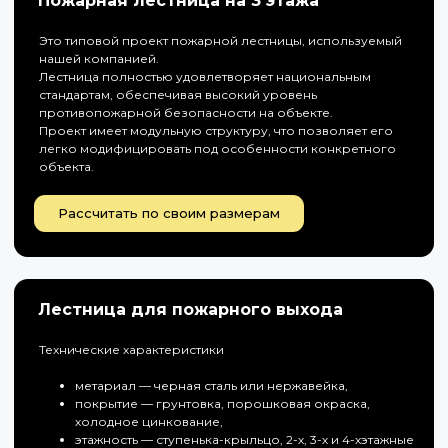
Пожарная лестница на 3 этажа
Это типовой проект пожарной лестницы, используемый
нашей компанией.
Лестница полностью удовлетворяет национальным
стандартам, обеспечивая высокий уровень
противопожарной безопасности на объекте.
Проект имеет модульную структуру, что позволяет его
легко модифицировать под особенности конкретного
объекта.
Рассчитать по своим размерам
Лестница для пожарного выхода
Технические характеристики
метариал — черная сталь или нержавейка,
покрытие — грунтовка, порошковая окраска,
холодное цинкование,
этажность — ступенька-крыльцо, 2-х, 3-х и 4-хэтажные