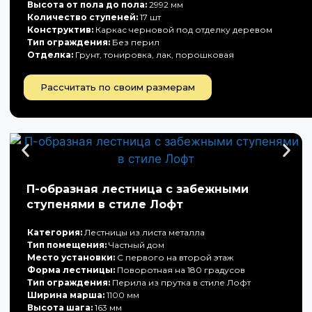
Высота от пола до пола:
2992 мм
Количество ступеней:
17 шт
Конструктив:
Каркас черновой под отделку деревом
Тип ограждения:
Без перил
Отделка:
Грунт, тонировка, лак, порошковая
Рассчитать по своим размерам
П-образная лестница с забежными
ступенями в стиле Лофт
Категория:
Лестницы из листа металла
Тип помещения:
Частный дом
Место установки:
С первого на второй этаж
Форма лестницы:
Поворотная на 180 градусов
Тип ограждения:
Перила из прутка в стиле Лофт
Ширина марша:
1100 мм
Высота шага:
163 мм