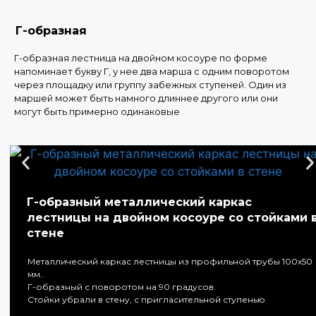
Г-образная
Г-образная лестница на двойном косоуре по форме
напоминает букву Г, у нее два марша с одним поворотом
через площадку или группу забежных ступеней. Один из
маршей может быть намного длиннее другого или они
могут быть примерно одинаковые
Г-образный металлический каркас
лестницы на двойном косоуре со стойками 
стене
Металлический каркас лестницы из профильной трубы 100х50
мм..
Г-образный с поворотом на 90 градусов.
Стойки убрали в стену, с пригласительной ступенью