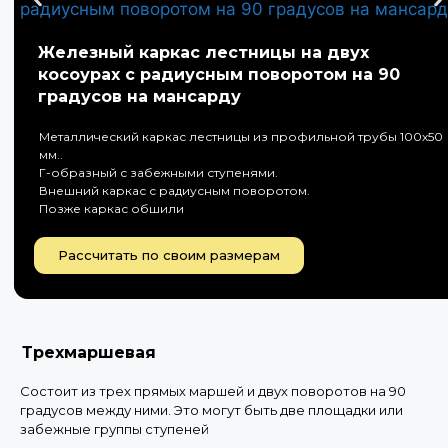
Железный каркас лестницы на двух
косоурах с радиусным поворотом на 90
градусов на мансарду
Металлический каркас лестницы из профильной трубы 100х50
мм..
Г-образный с забежными ступенями.
Внешний каркас с радиусным поворотом.
Позже каркас обшили
Рассчитать по своим размерам
Трехмаршевая
Состоит из трех прямых маршей и двух поворотов на 90
градусов между ними. Это могут быть две площадки или
забежные группы ступеней