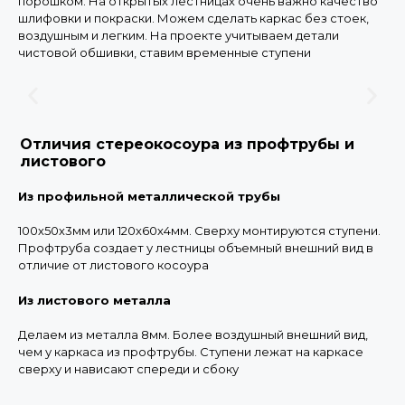
порошком. На открытых лестницах очень важно качество
шлифовки и покраски. Можем сделать каркас без стоек,
воздушным и легким. На проекте учитываем детали
чистовой обшивки, ставим временные ступени
Отличия стереокосоура из профтрубы и
листового
Из профильной металлической трубы
100х50х3мм или 120х60х4мм. Сверху монтируются ступени.
Профтруба создает у лестницы объемный внешний вид в
отличие от листового косоура
Из листового металла
Делаем из металла 8мм. Более воздушный внешний вид,
чем у каркаса из профтрубы. Ступени лежат на каркасе
сверху и нависают спереди и сбоку