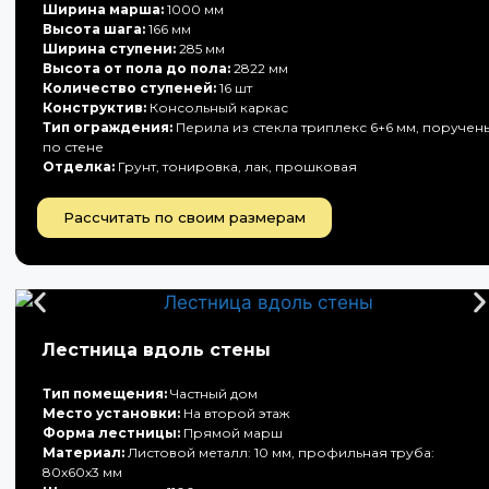
Ширина марша:
1000 мм
Высота шага:
166 мм
Ширина ступени:
285 мм
Высота от пола до пола:
2822 мм
Количество ступеней:
16 шт
Конструктив:
Консольный каркас
Тип ограждения:
Перила из стекла триплекс 6+6 мм, поручен
по стене
Отделка:
Грунт, тонировка, лак, прошковая
Рассчитать по своим размерам
Лестница вдоль стены
Тип помещения:
Частный дом
Место установки:
На второй этаж
Форма лестницы:
Прямой марш
Материал:
Листовой металл: 10 мм, профильная труба:
80х60х3 мм