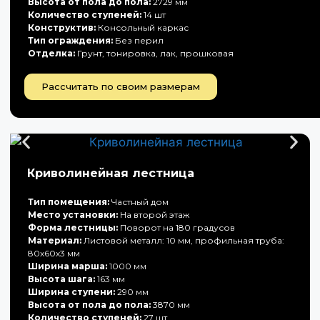
Высота от пола до пола:
2729 мм
Количество ступеней:
14 шт
Конструктив:
Консольный каркас
Тип ограждения:
Без перил
Отделка:
Грунт, тонировка, лак, прошковая
Рассчитать по своим размерам
Криволинейная лестница
Тип помещения:
Частный дом
Место установки:
На второй этаж
Форма лестницы:
Поворот на 180 градусов
Материал:
Листовой металл: 10 мм, профильная труба:
80х60х3 мм
Ширина марша:
1000 мм
Высота шага:
163 мм
Ширина ступени:
290 мм
Высота от пола до пола:
3870 мм
Количество ступеней:
27 шт