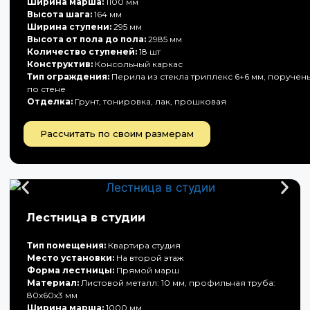
Ширина марша:
1100 мм
Высота шага:
164 мм
Ширина ступени:
295 мм
Высота от пола до пола:
2985 мм
Количество ступеней:
18 шт
Конструктив:
Консольный каркас
Тип ограждения:
Перила из стекла триплекс 6+6 мм, поручен
по стене
Отделка:
Грунт, тонировка, лак, прошковая
Рассчитать по своим размерам
Лестница в студии
Тип помещения:
Квартира студия
Место установки:
На второй этаж
Форма лестницы:
Прямой марш
Материал:
Листовой металл: 10 мм, профильная труба:
80х60х3 мм
Ширина марша:
1000 мм