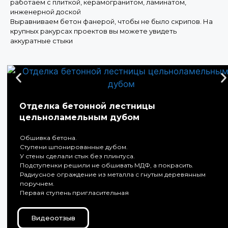
работаем с плиткой, керамогранитом, ламинатом,
инженерной доской
Выравниваем бетон фанерой, чтобы не было скрипов. На
крупных ракурсах проектов вы можете увидеть
аккуратные стыки
Отделка бетонной лестницы
цельноламельным дубом
Обшивка бетона.
Ступени шпонированные дубом.
У стены сделали стык без плинтуса.
Подступенки решили не обшивать МДФ, а покрасить.
Радиусное ограждение из металла с гнутым деревянным
поручнем.
Первая ступень пригласительная
Видеоотзыв