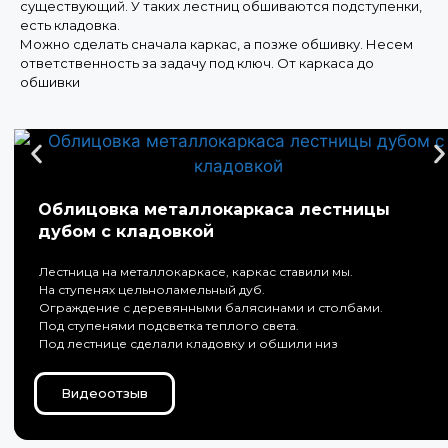
существующий. У таких лестниц обшиваются подступенки,
есть кладовка.
Можно сделать сначала каркас, а позже обшивку. Несем
ответственность за задачу под ключ. От каркаса до
обшивки
Облицовка металлокаркаса лестницы
дубом с кладовкой
Лестница на металлокаркасе, каркас ставили мы.
На ступенях цельноламельный дуб.
Ограждение с деревянными балясинами и столбами.
Под ступенями подсветка теплого света.
Под лестнице сделали кладовку и обшили низ
Видеоотзыв