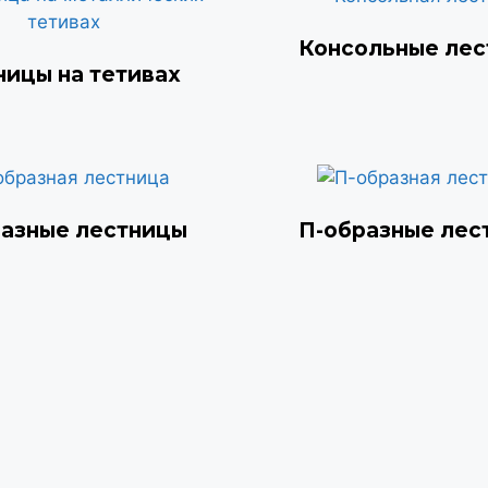
Консольные ле
ницы на тетивах
разные лестницы
П-образные лес