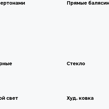
мертонами
Прямые баляси
рные
Стекло
ой свет
Худ. ковка