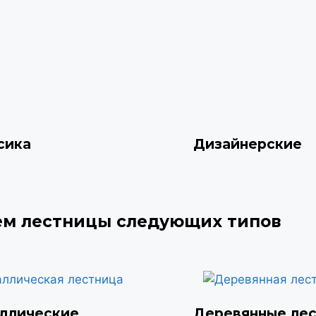
сика
Дизайнерские
ем лестницы следующих типов
ллические
Деревянные ле