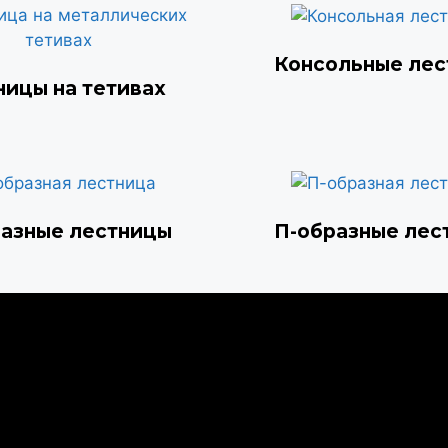
Консольные ле
ницы на тетивах
разные лестницы
П-образные лес